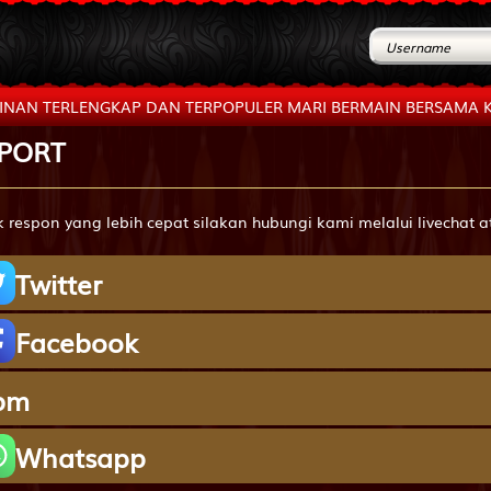
DAN TERPOPULER MARI BERMAIN BERSAMA KAMI DAN RASAKAN
PORT
 respon yang lebih cepat silakan hubungi kami melalui livechat at
Twitter
Facebook
bm
Whatsapp