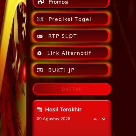
Promosi
Prediksi Togel
RTP SLOT
Link Alternatif
BUKTI JP
DAFTAR
Hasil Terakhir
09 Agustus 2026
NEKODRAW
7
3
0
4