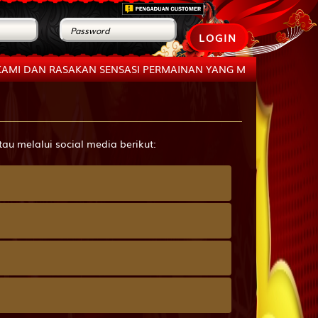
LOGIN
 SENSASI PERMAINAN YANG MENYENANGKAN.
au melalui social media berikut: