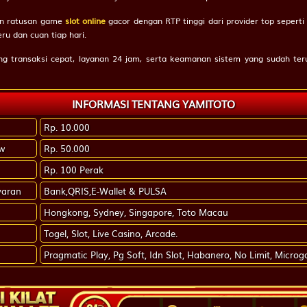
an ratusan game
slot online
gacor dengan RTP tinggi dari provider top seperti 
u dan cuan tiap hari.
 transaksi cepat, layanan 24 jam, serta keamanan sistem yang sudah teruji.
INFORMASI TENTANG YAMITOTO
Rp. 10.000
w
Rp. 50.000
Rp. 100 Perak
yaran
Bank,QRIS,E-Wallet & PULSA
Hongkong, Sydney, Singapore, Toto Macau
Togel, Slot, Live Casino, Arcade.
Pragmatic Play, Pg Soft, Idn Slot, Habanero, No Limit, Micro