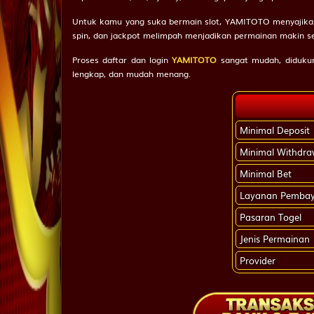
Untuk kamu yang suka bermain slot, YAMITOTO menyajik
spin, dan jackpot melimpah menjadikan permainan makin ser
Proses daftar dan login
YAMITOTO
sangat mudah, didukung
lengkap, dan mudah menang.
Minimal Deposit
Minimal Withdra
Minimal Bet
Layanan Pemba
Pasaran Togel
Jenis Permainan
Provider