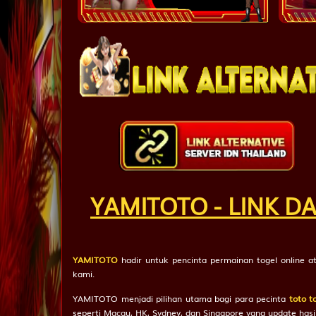
YAMITOTO - LINK D
YAMITOTO
hadir untuk pencinta permainan togel online 
kami.
YAMITOTO menjadi pilihan utama bagi para pecinta
toto t
seperti Macau, HK, Sydney, dan Singapore yang update hasil