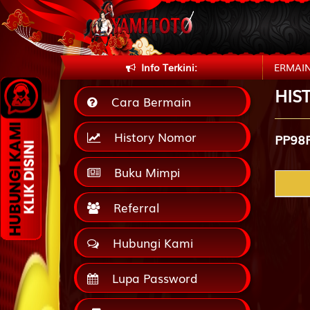
DI YAMITOTO, KAMI MENYEDIAKAN PERMAINAN TERLENGKAP D
Info Terkini:
HIS
Cara Bermain
History Nomor
PP98
Buku Mimpi
Referral
Hubungi Kami
Lupa Password