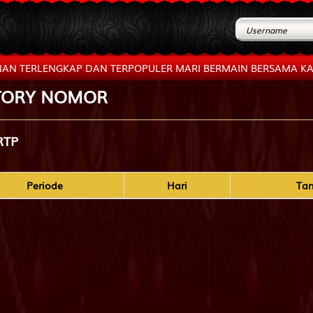
AN TERPOPULER MARI BERMAIN BERSAMA KAMI DAN RASAKAN 
TORY NOMOR
RTP
Periode
Hari
Ta