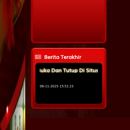
NEXUS DRAW
1
3
8
6
CAISHENDRAW
7
4
9
6
HOKIDRAW
9
6
8
4
Berita Terakhir
Daftar Jam Buka Dan Tutup Di Situs Kami
06-11-2025 15:51:23